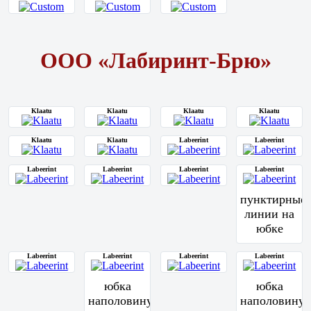
ООО «Лабиринт-Брю»
Klaatu
Klaatu
Klaatu
Klaatu
Klaatu
Klaatu
Labeerint
Labeerint
Labeerint
Labeerint
Labeerint
Labeerint
пунктирные
линии на
юбке
Labeerint
Labeerint
Labeerint
Labeerint
юбка
юбка
наполовину
наполовину