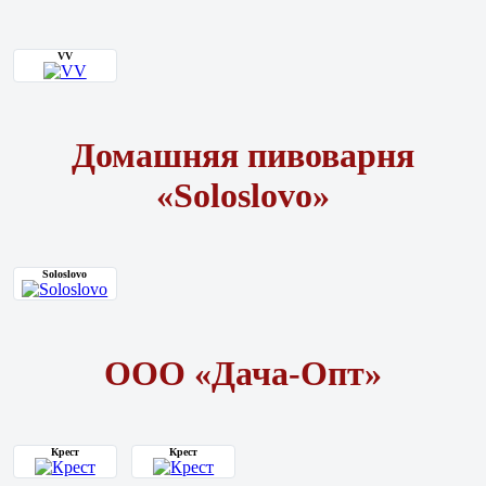
VV
Домашняя пивоварня
«Soloslovo»
Soloslovo
ООО «Дача-Опт»
Крест
Крест