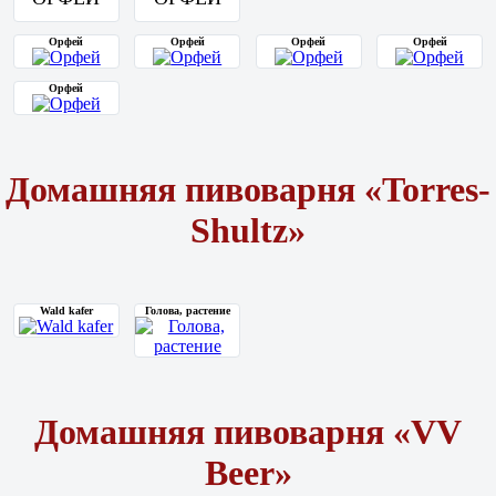
Орфей
Орфей
Орфей
Орфей
Орфей
Домашняя пивоварня «Torres-
Shultz»
Wald kafer
Голова, растение
Домашняя пивоварня «VV
Beer»