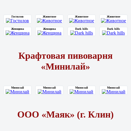
Гостилов
Животное
Животное
Животное
Женщина
Женщина
Dark hills
Dark hills
Крафтовая пивоварня
«Минилай»
Минилай
Минилай
Минилай
Минилай
ООО «Маяк» (г. Клин)