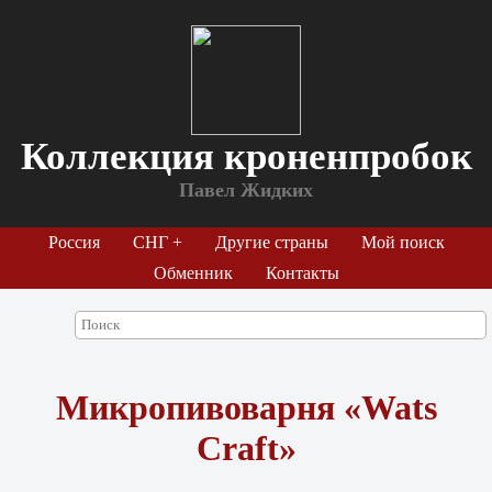
Коллекция кроненпробок
Павел Жидких
Россия
СНГ +
Другие страны
Мой поиск
Обменник
Контакты
Микропивоварня «Wats
Craft»