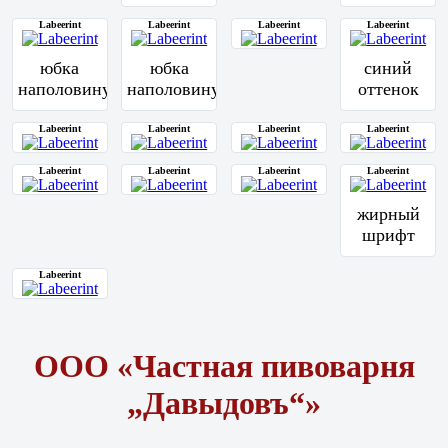
Labeerint
Labeerint
Labeerint
Labeerint
юбка
юбка
синий
наполовину
наполовину
оттенок
Labeerint
Labeerint
Labeerint
Labeerint
Labeerint
Labeerint
Labeerint
Labeerint
жирный
шрифт
Labeerint
ООО «Частная пивоварня
„Давыдовъ“»