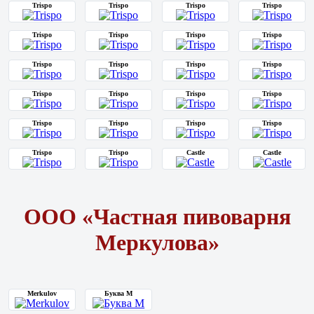
Trispo
Trispo
Trispo
Trispo
Trispo
Trispo
Trispo
Trispo
Trispo
Trispo
Trispo
Trispo
Trispo
Trispo
Trispo
Trispo
Trispo
Trispo
Trispo
Trispo
Trispo
Trispo
Castle
Castle
ООО «Частная пивоварня
Меркулова»
Merkulov
Буква М