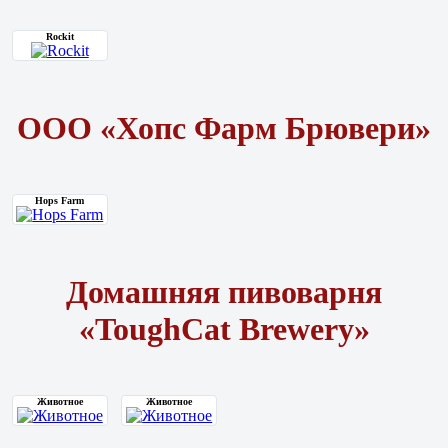
Rockit
ООО «Хопс Фарм Брювери»
Hops Farm
Домашняя пивоварня
«ToughCat Brewery»
Животное
Животное