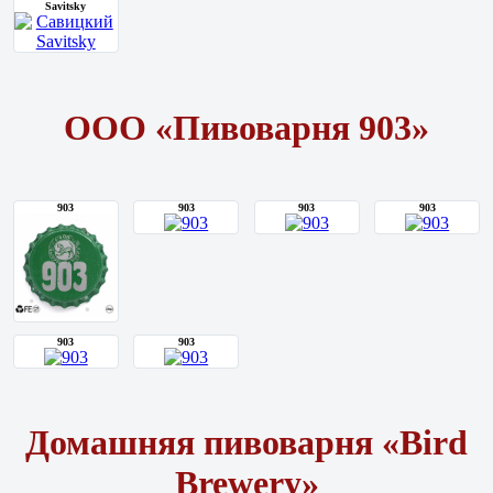
Savitsky
ООО «Пивоварня 903»
903
903
903
903
903
903
Домашняя пивоварня «Bird
Brewery»